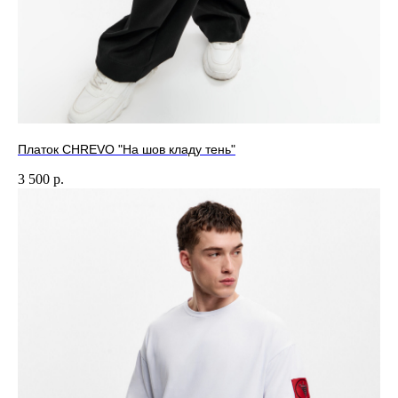
Соц. сети
Каталог
Instagram*
Женщинам
Tik Tok
Мужчинам
Вконтакте
Аксессуары
Telegram
Архив акций
Платок CHREVO "На шов кладу тень"
Связаться с нами:
3 500
р.
info@chrevo.online
Ежедневно 11:00-20:00
Вопросы по заказам
Контакты
ИП Черевата Елена Александровна
ИНН 940400451223
ОГРНИП 324508100115486
Юр. адрес: 141031 Российская Федерация,