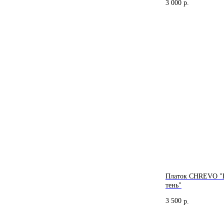
3 000
р.
Платок CHREVO "Н
CHREVO.ONLINE
тень"
3 500
р.