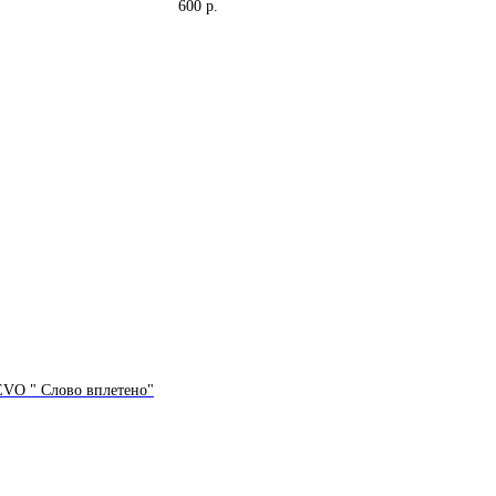
600
р.
VO " Слово вплетено"
г
Связаться с нами:
ам
info@chrevo.online
ам
Ежедневно 11:00-20:00
ары
Вопросы по заказам
кций
Контакты