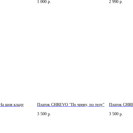
1 000
2 990
р.
р.
а шов кладу
Платок CHREVO "По чреву, по телу"
Платок CHRE
Соц. сети
Катало
3 500
3 500
р.
р.
Instagram*
Женщин
Tik Tok
Мужчин
Вконтакте
Аксессу
Telegram
Архив а