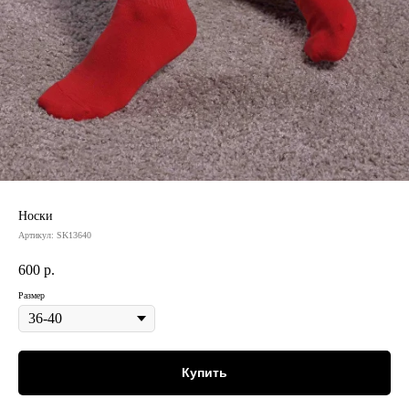
Носки
Артикул:
SK13640
600
р.
Размер
Купить