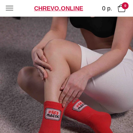
0
0 р.
CHREVO.ONLINE