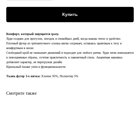
Купить
Комфорт, который ощущается сразу.
Худи создано для прогулок, поездок и спокойных дней, когда важны тепло и удобство.
Плотный футер из трёхниточного хлопка мягко согревает, оставаясь приятным к телу и
комфортным в носке.
Свободный крой не сковывает движений и подходит для любого ритма. Худи легко вписывается
в повседневные образы, сочетая практичность и лаконичный стиль. Акцентная нашивка
добавляет характер, не перегружая дизайн.
Идеальный баланс уюта и функциональности.
Ткань футер 3-х нитка:
Хлопок 95%, Полиэстер 5%
Смотрите также