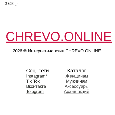
3 650
р.
60
ИП Черевата Елена Александровна
ИНН 940400451223
ОГРНИП 324508100115486
Юр. адрес: 141031 Российская Федерация,
Московская область, г.o. Мытищи
Оферта на оказание услуг
Политика конфиденциальности
Согласие на обработку персональных данных
Согласие на получение рекламной рассылки