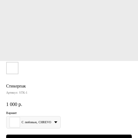
Стикерпак
Артикул:
STK-1
1 000
р.
Вариант
С любовью, CHREVO