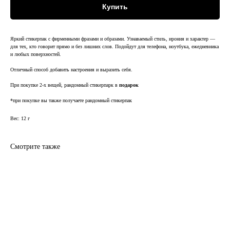
Купить
Яркий стикерпак с фирменными фразами и образами. Узнаваемый стиль, ирония и характер —
для тех, кто говорит прямо и без лишних слов. Подойдут для телефона, ноутбука, ежедневника
и любых поверхностей.
Отличный способ добавить настроения и выразить себя.
При покупке 2-х вещей, рандомный стикерпарк в
подарок
*при покупке вы также получаете рандомный стикерпак
Вес: 12 г
Смотрите также